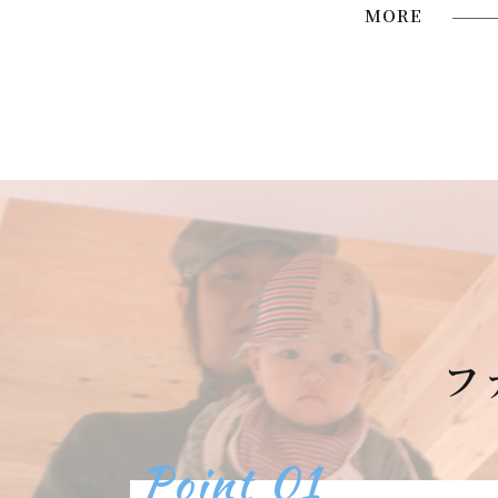
MORE
フ
Point 01