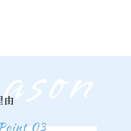
ason
理由
Point 03