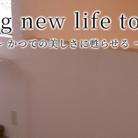
g new life to
～ かつての美しさに甦らせる 