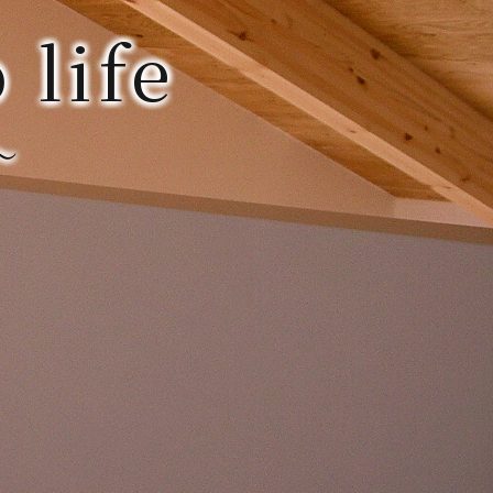
 life
～